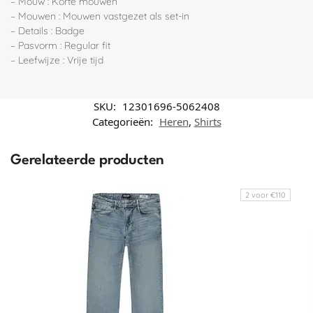
– Mouw : Korte mouwen
– Mouwen : Mouwen vastgezet als set-in
– Details : Badge
– Pasvorm : Regular fit
– Leefwijze : Vrije tijd
SKU:
12301696-5062408
Categorieën:
Heren
,
Shirts
Gerelateerde producten
2 voor €110