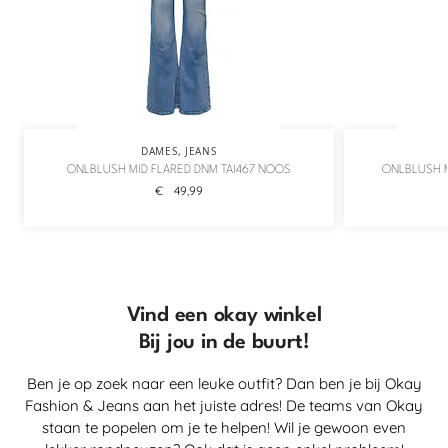
DAMES
,
JEANS
ONLBLUSH MID FLARED DNM TAI467 NOOS
ONLBLUSH M
€
49,99
Vind een okay winkel
Bij jou in de buurt!
Ben je op zoek naar een leuke outfit? Dan ben je bij Okay
Fashion & Jeans aan het juiste adres! De teams van Okay
staan te popelen om je te helpen! Wil je gewoon even