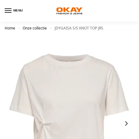
MENU
Home
Onze collectie
JDYGAISA S/S KNOT TOP JRS
>
>