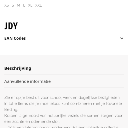
XS
S
M
L
XL
XXL
EAN Codes
Beschrijving
Aanvullende informatie
Zie er op je best uit voor school, werk en dagelijkse bezigheden
in toffe items die je moeiteloos kunt combineren met je favoriete
kleding.
Katoen is gemaakt van natuurlijke vezels die samen zorgen voor
een zachte en ademende stof.
JDY is een internationaal modemerk dat een volledige collectie