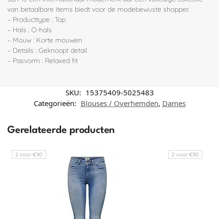
van betaalbare items biedt voor de modebewuste shopper.
– Producttype : Top
– Hals : O-hals
– Mouw : Korte mouwen
– Details : Geknoopt detail
– Pasvorm : Relaxed fit
SKU:
15375409-5025483
Categorieën:
Blouses / Overhemden
,
Dames
Gerelateerde producten
2 voor €90
2 voor €90