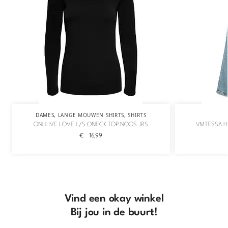
DAMES
,
LANGE MOUWEN SHIRTS
,
SHIRTS
ONLLIVE LOVE L/S ONECK TOP NOOS JRS
VMTESSA H
€
16,99
Vind een okay winkel
Bij jou in de buurt!