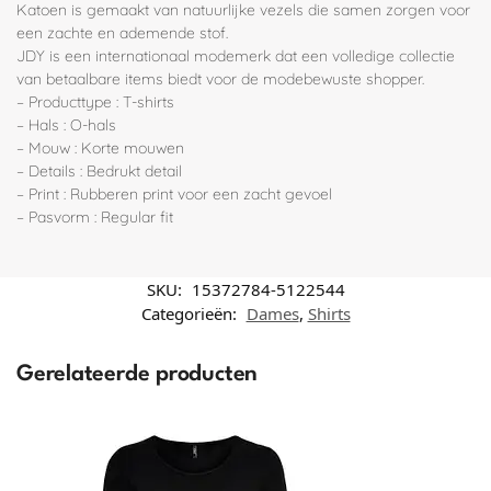
Katoen is gemaakt van natuurlijke vezels die samen zorgen voor
een zachte en ademende stof.
JDY is een internationaal modemerk dat een volledige collectie
van betaalbare items biedt voor de modebewuste shopper.
– Producttype : T-shirts
– Hals : O-hals
– Mouw : Korte mouwen
– Details : Bedrukt detail
– Print : Rubberen print voor een zacht gevoel
– Pasvorm : Regular fit
SKU:
15372784-5122544
Categorieën:
Dames
,
Shirts
Gerelateerde producten