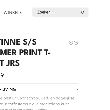
Zoeken
WINKELS
TINNE S/S
MER PRINT T-
T JRS
99
IJVING
je best uit voor school, werk en dagelijkse
n in toffe items die je moeiteloos kunt
n met je favoriete kleding.