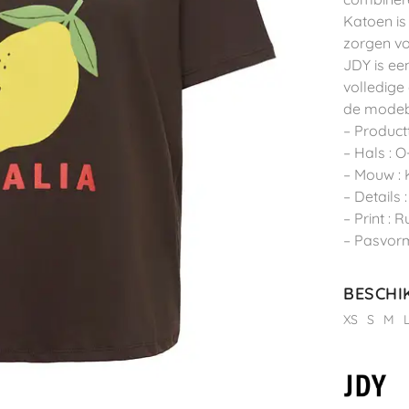
Katoen is
zorgen vo
JDY is ee
volledige
de modeb
– Productt
– Hals : O
– Mouw :
– Details 
– Print :
– Pasvorm
BESCHI
XS
S
M