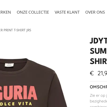
ERKEN
ONZE COLLECTIE
VASTE KLANT
OVER ONS
R PRINT T-SHIRT JRS
JDY
SUM
SHIR
€
21,
OMSCHR
Zie er op 
bezighede
combinere