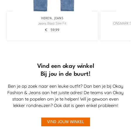
HEREN
,
JEANS
Jeans Blast Slim Fit
ONSMARK S
€
59,99
Vind een okay winkel
Bij jou in de buurt!
Ben je op zoek naar een leuke outfit? Dan ben je bij Okay
Fashion & Jeans aan het juiste adres! De teams van Okay
staan te popelen om je te helpen! Wil je gewoon even
lekker rondneuzen? Ook dat is geen enkel probleem!
VIND JOUW WINKEL