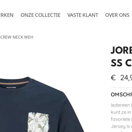
ERKEN
ONZE COLLECTIE
VASTE KLANT
OVER ONS
S CREW NECK WEH
JOR
SS 
€
24,
OMSCHR
Iedereen h
kunt ze i
favoriete 
Jersey is