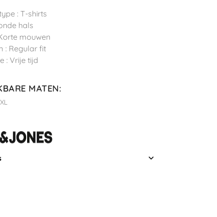
ype : T-shirts
Ronde hals
 Korte mouwen
 : Regular fit
 : Vrije tijd
KBARE MATEN
:
XL
s