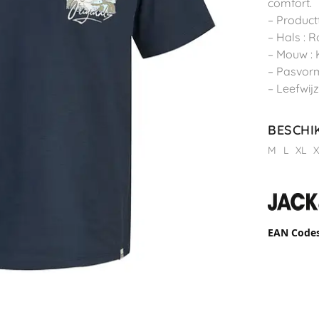
comfort.
– Productt
– Hals : 
– Mouw :
– Pasvorm
– Leefwijze
BESCHI
M
L
XL
X
EAN Code