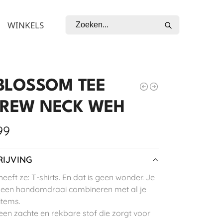
Zoeken
WINKELS
BLOSSOM TEE
CREW NECK WEH
99
IJVING
eeft ze: T-shirts. En dat is geen wonder. Je
n een handomdraai combineren met al je
items.
 een zachte en rekbare stof die zorgt voor