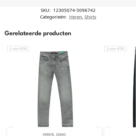
SKU:
12305074-5096742
Categorieën:
Heren
,
Shirts
Gerelateerde producten
2 voor €110
2 voor €110
HEREN
,
JEANS