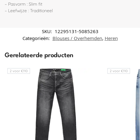
– Pasvorm : Slim fit
– Leefwijze : Traditioneel
SKU:
12295131-5085263
Categorieën:
Blouses / Overhemden
,
Heren
Gerelateerde producten
2 voor €110
2 voor €110