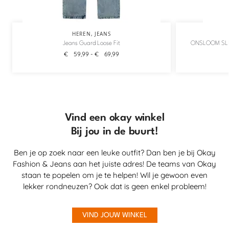
HEREN
,
JEANS
Jeans Guard Loose Fit
ONSLOOM SLI
€
59,99
-
€
69,99
Vind een okay winkel
Bij jou in de buurt!
Ben je op zoek naar een leuke outfit? Dan ben je bij Okay
Fashion & Jeans aan het juiste adres! De teams van Okay
staan te popelen om je te helpen! Wil je gewoon even
lekker rondneuzen? Ook dat is geen enkel probleem!
VIND JOUW WINKEL