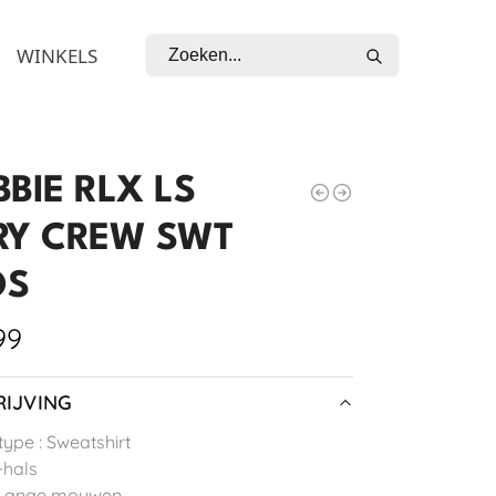
Zoeken
WINKELS
BIE RLX LS
RY CREW SWT
OS
99
IJVING
type : Sweatshirt
-hals
 Lange mouwen