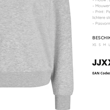
– Mouwen
– Print : 
lichtere s
– Pasvorm
BESCHI
XS
S
M
EAN Code