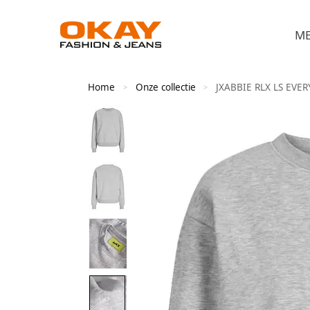
M
Home
Onze collectie
JXABBIE RLX LS EV
>
>