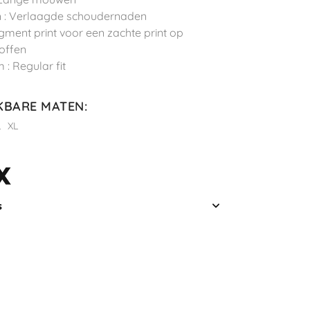
 : Verlaagde schoudernaden
Pigment print voor een zachte print op
toffen
 : Regular fit
KBARE MATEN
:
L
XL
s