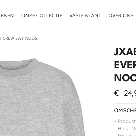
ERKEN
ONZE COLLECTIE
VASTE KLANT
OVER ONS
ERY CREW SWT NOOS
JXAB
EVE
NO
€
24,
OMSCHR
– Product
– Hals : O
– Mouw :