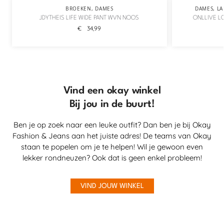
BROEKEN
,
DAMES
DAMES
,
LA
JDYTHEIS LIFE WIDE PANT WVN NOOS
ONLLIVE L
€
34,99
Vind een okay winkel
Bij jou in de buurt!
Ben je op zoek naar een leuke outfit? Dan ben je bij Okay
Fashion & Jeans aan het juiste adres! De teams van Okay
staan te popelen om je te helpen! Wil je gewoon even
lekker rondneuzen? Ook dat is geen enkel probleem!
VIND JOUW WINKEL