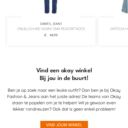
DAMES
,
JEANS
ONLBLUSH MID SKINNY DNM REA12187 NOOS
VMTESSA H
€
44,99
Vind een okay winkel
Bij jou in de buurt!
Ben je op zoek naar een leuke outfit? Dan ben je bij Okay
Fashion & Jeans aan het juiste adres! De teams van Okay
staan te popelen om je te helpen! Wil je gewoon even
lekker rondneuzen? Ook dat is geen enkel probleem!
VIND JOUW WINKEL