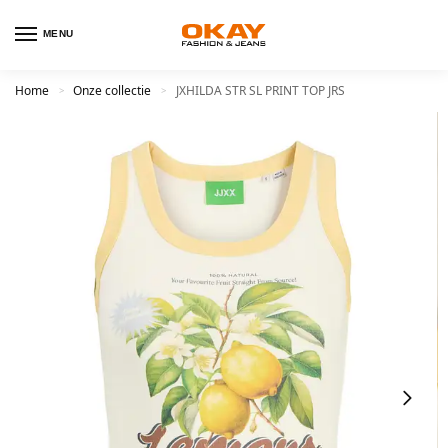
MENU
Home
Onze collectie
JXHILDA STR SL PRINT TOP JRS
>
>