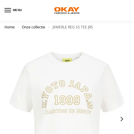
MENU
Home
Onze collectie
JXMERLE REG SS TEE JRS
>
>