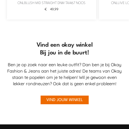
ONLBLUSH MID STRAIGHT DNM TAI467 NOOS
ONLLIVE L
€
49,99
Vind een okay winkel
Bij jou in de buurt!
Ben je op zoek naar een leuke outfit? Dan ben je bij Okay
Fashion & Jeans aan het juiste adres! De teams van Okay
staan te popelen om je te helpen! Wil je gewoon even
lekker rondneuzen? Ook dat is geen enkel probleem!
VIND JOUW WINKEL