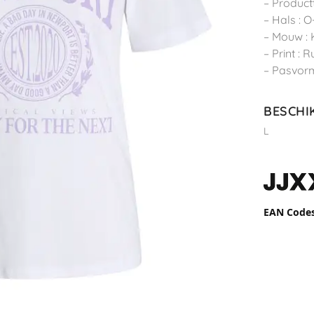
– Productt
– Hals : O
– Mouw :
– Print :
– Pasvorm
BESCHI
L
EAN Code