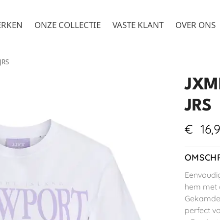
ERKEN
ONZE COLLECTIE
VASTE KLANT
OVER ONS
JRS
JXM
JRS
€
16,
OMSCHR
Eenvoudig
hem met a
Gekamde j
perfect v