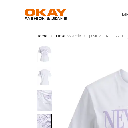
M
Home
Onze collectie
JXMERLE REG SS TEE 
>
>