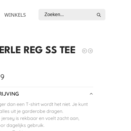
Zoeken
WINKELS
ERLE REG SS TEE
99
IJVING
er dan een T-shirt wordt het niet. Je kunt
lles uit je garderobe dragen.
ersey is rekbaar en voelt zacht aan,
oor dagelijks gebruik.