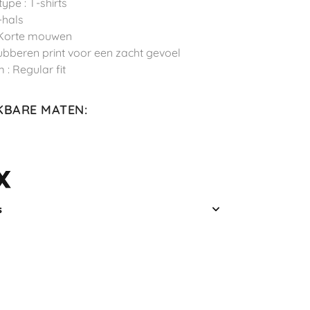
ype : T-shirts
-hals
 Korte mouwen
 Rubberen print voor een zacht gevoel
 : Regular fit
KBARE MATEN
:
s