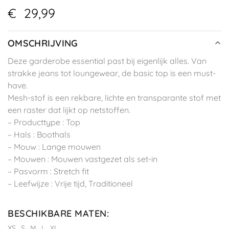
€
29,99
OMSCHRIJVING
Deze garderobe essential past bij eigenlijk alles. Van
strakke jeans tot loungewear, de basic top is een must-
have.
Mesh-stof is een rekbare, lichte en transparante stof met
een raster dat lijkt op netstoffen.
– Producttype : Top
– Hals : Boothals
– Mouw : Lange mouwen
– Mouwen : Mouwen vastgezet als set-in
– Pasvorm : Stretch fit
– Leefwijze : Vrije tijd, Traditioneel
BESCHIKBARE MATEN
:
XS
S
M
L
XL