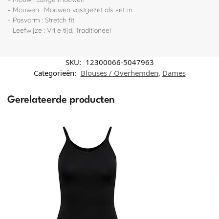
– Mouwen : Mouwen vastgezet als set-in
– Pasvorm : Stretch fit
– Leefwijze : Vrije tijd, Traditioneel
SKU:
12300066-5047963
Categorieën:
Blouses / Overhemden
,
Dames
Gerelateerde producten