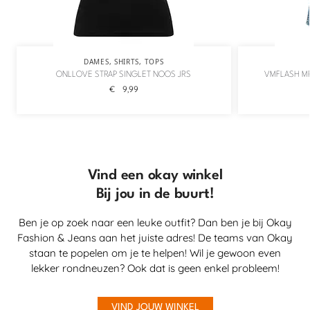
DAMES
,
SHIRTS
,
TOPS
ONLLOVE STRAP SINGLET NOOS JRS
VMFLASH MR
€
9,99
Vind een okay winkel
Bij jou in de buurt!
Ben je op zoek naar een leuke outfit? Dan ben je bij Okay
Fashion & Jeans aan het juiste adres! De teams van Okay
staan te popelen om je te helpen! Wil je gewoon even
lekker rondneuzen? Ook dat is geen enkel probleem!
VIND JOUW WINKEL