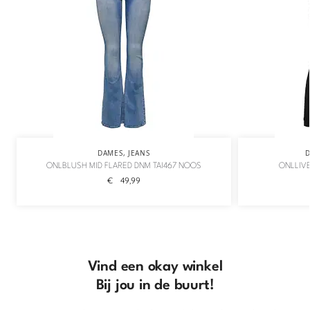
DAMES
,
JEANS
ONLBLUSH MID FLARED DNM TAI467 NOOS
ONLLIVE
€
49,99
Vind een okay winkel
Bij jou in de buurt!