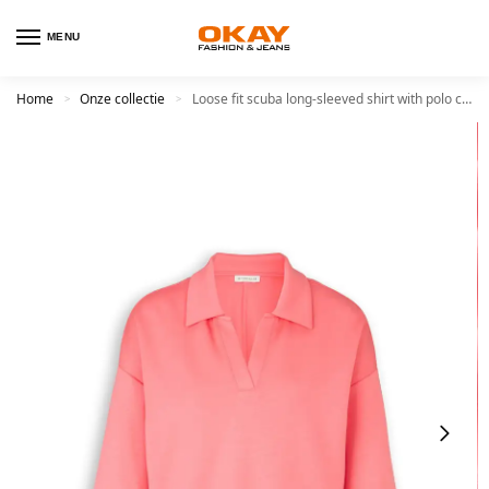
MENU
Home
Onze collectie
Loose fit scuba long-sleeved shirt with polo collar
>
>