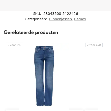
SKU:
23043508-5122426
Categorieën:
Binnenjassen
,
Dames
Gerelateerde producten
2 voor €90
2 voor €90