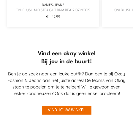
DAMES
,
JEANS
ONLBLUSH MID STRAIGHT DNM REA12187 NOOS
ONLBLUSH M
€
49,99
Vind een okay winkel
Bij jou in de buurt!
Ben je op zoek naar een leuke outfit? Dan ben je bij Okay
Fashion & Jeans aan het juiste adres! De teams van Okay
staan te popelen om je te helpen! Wil je gewoon even
lekker rondneuzen? Ook dat is geen enkel probleem!
VIND JOUW WINKEL