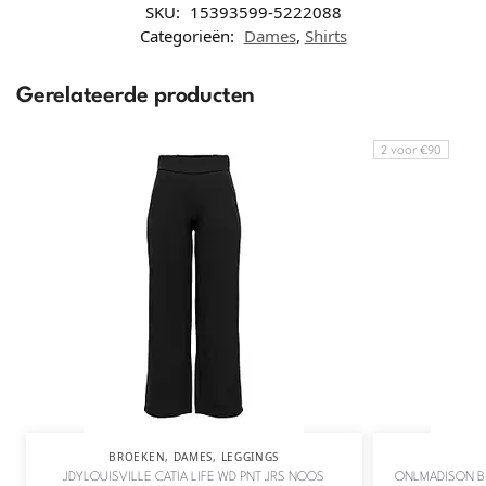
SKU:
15393599-5222088
Categorieën:
Dames
,
Shirts
Gerelateerde producten
2 voor €90
BROEKEN
,
DAMES
,
LEGGINGS
JDYLOUISVILLE CATIA LIFE WD PNT JRS NOOS
ONLMADISON B