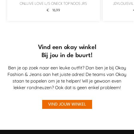
ONLLIVE LOVE L/S ONECK TOP NOOS JRS
JDYLOUISVIL
€
16,99
Vind een okay winkel
Bij jou in de buurt!
Ben je op zoek naar een leuke outfit? Dan ben je bij Okay
Fashion & Jeans aan het juiste adres! De teams van Okay
staan te popelen om je te helpen! Wil je gewoon even
lekker rondneuzen? Ook dat is geen enkel probleem!
VIND JOUW WINKEL