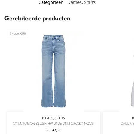
Categorieën:
Dames
,
Shirts
Gerelateerde producten
2 voor €90
DAMES
,
JEANS
ONLMADISON BLUSH HW WIDE DNM CRO371 NOOS
ONLLIVE
€
49,99