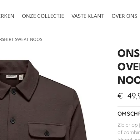
ERKEN
ONZE COLLECTIE
VASTE KLANT
OVER ONS
SHIRT SWEAT NOOS
ONS
OVE
NO
€
49,
OMSCHR
Zie er op 
of combin
Ideaal vo