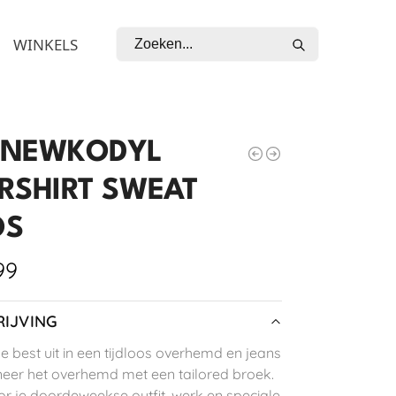
Zoeken
WINKELS
NEWKODYL
RSHIRT SWEAT
OS
99
IJVING
je best uit in een tijdloos overhemd en jeans
eer het overhemd met een tailored broek.
or je doordeweekse outfit, werk en speciale