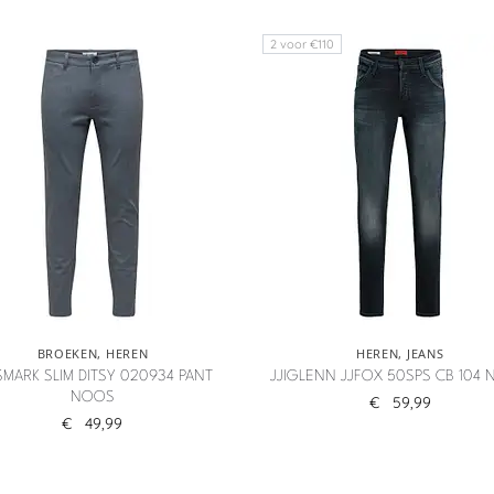
2 voor €110
BROEKEN
,
HEREN
HEREN
,
JEANS
MARK SLIM DITSY 020934 PANT
JJIGLENN JJFOX 50SPS CB 104
NOOS
€
59,99
€
49,99