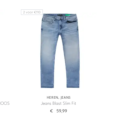
2 voor €110
HEREN
,
JEANS
 NOOS
Jeans Blast Slim Fit
€
59,99