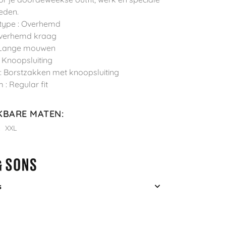
eden.
ttype : Overhemd
 Overhemd kraag
 Lange mouwen
 : Knoopsluiting
: Borstzakken met knoopsluiting
 : Regular fit
KBARE MATEN
:
L
XXL
s