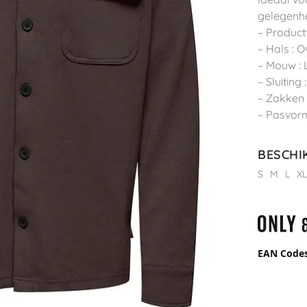
gelegenh
– Produc
– Hals :
– Mouw :
– Sluiting
– Zakken 
– Pasvorm
BESCHI
S
M
L
X
EAN Code