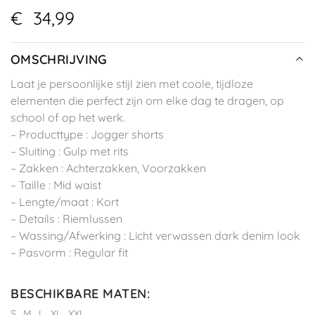
€
34,99
OMSCHRIJVING
Laat je persoonlijke stijl zien met coole, tijdloze
elementen die perfect zijn om elke dag te dragen, op
school of op het werk.
– Producttype : Jogger shorts
– Sluiting : Gulp met rits
– Zakken : Achterzakken, Voorzakken
– Taille : Mid waist
– Lengte/maat : Kort
– Details : Riemlussen
– Wassing/Afwerking : Licht verwassen dark denim look
– Pasvorm : Regular fit
BESCHIKBARE MATEN
:
S
M
L
XL
XXL