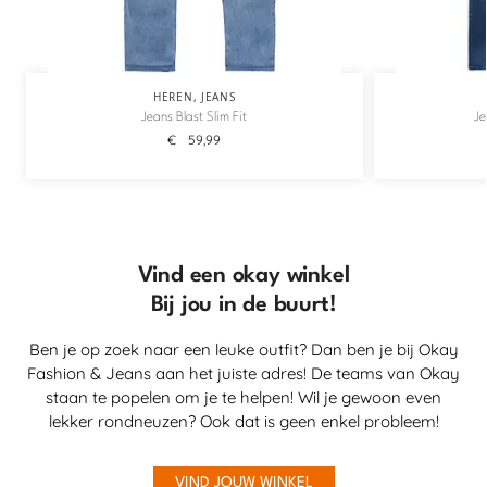
HEREN
,
JEANS
Jeans Blast Slim Fit
Je
€
59,99
Vind een okay winkel
Bij jou in de buurt!
Ben je op zoek naar een leuke outfit? Dan ben je bij Okay
Fashion & Jeans aan het juiste adres! De teams van Okay
staan te popelen om je te helpen! Wil je gewoon even
lekker rondneuzen? Ook dat is geen enkel probleem!
VIND JOUW WINKEL