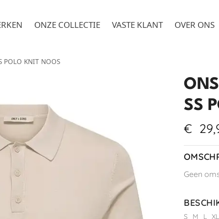
ERKEN
ONZE COLLECTIE
VASTE KLANT
OVER ONS
S POLO KNIT NOOS
ONS
SS 
€
29,
OMSCHR
Geen omsc
BESCHI
S
M
L
X