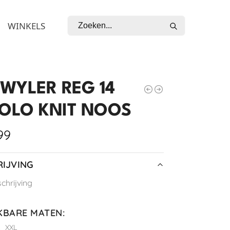
Zoeken
WINKELS
WYLER REG 14
POLO KNIT NOOS
99
IJVING
hrijving
KBARE MATEN
:
L
XXL