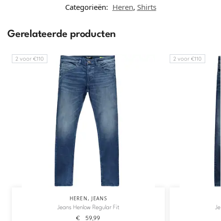
Categorieën:
Heren
,
Shirts
Gerelateerde producten
2 voor €110
2 voor €110
HEREN
,
JEANS
Jeans Henlow Regular Fit
Je
€
59,99