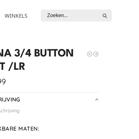
Zoeken
WINKELS
INA 3/4 BUTTON
T /LR
99
IJVING
hrijving
KBARE MATEN
:
L