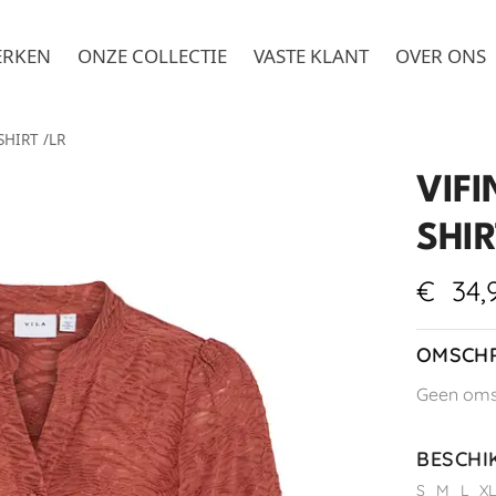
ERKEN
ONZE COLLECTIE
VASTE KLANT
OVER ONS
SHIRT /LR
VIF
SHIR
€
34,
OMSCHR
Geen omsc
BESCHI
S
M
L
X