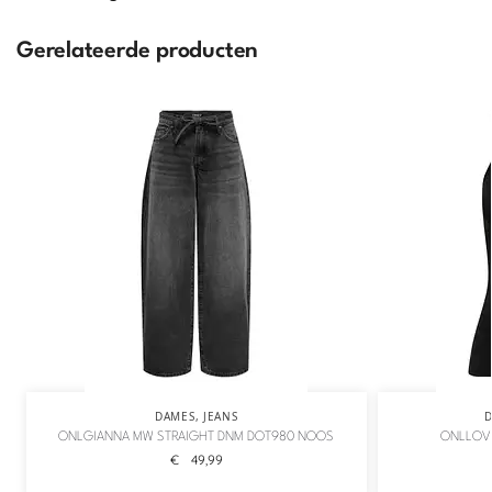
Gerelateerde producten
DAMES
,
JEANS
ONLGIANNA MW STRAIGHT DNM DOT980 NOOS
ONLLOVE
€
49,99