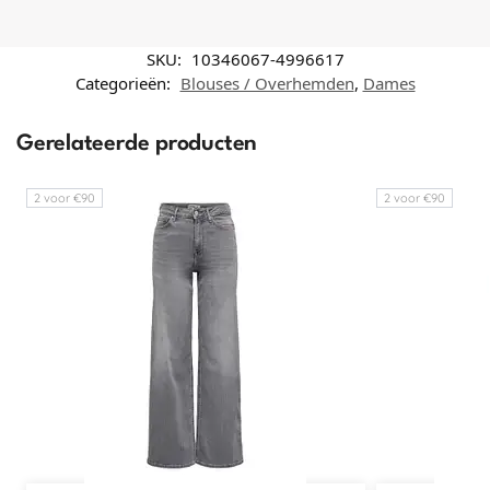
SKU:
10346067-4996617
Categorieën:
Blouses / Overhemden
,
Dames
Gerelateerde producten
2 voor €90
2 voor €90