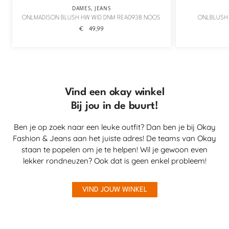
DAMES
,
JEANS
ONLMADISON BLUSH HW WID DNM REA0938 NOOS
ONLBLUSH 
€
49,99
Vind een okay winkel
Bij jou in de buurt!
Ben je op zoek naar een leuke outfit? Dan ben je bij Okay
Fashion & Jeans aan het juiste adres! De teams van Okay
staan te popelen om je te helpen! Wil je gewoon even
lekker rondneuzen? Ook dat is geen enkel probleem!
VIND JOUW WINKEL