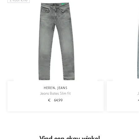
HEREN
,
JEANS
Jeans Bates Slim fit
€
64,99
Vind een okay winkel