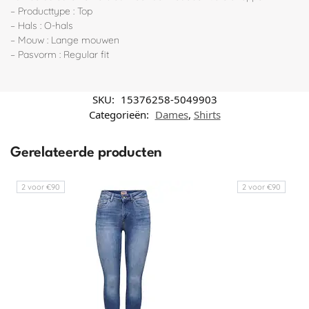
– Producttype : Top
– Hals : O-hals
– Mouw : Lange mouwen
– Pasvorm : Regular fit
SKU:
15376258-5049903
Categorieën:
Dames
,
Shirts
Gerelateerde producten
2 voor €90
2 voor €90