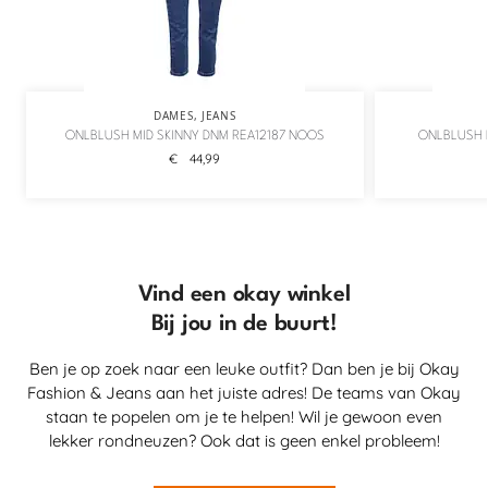
DAMES
,
JEANS
ONLBLUSH MID SKINNY DNM REA12187 NOOS
ONLBLUSH M
€
44,99
Vind een okay winkel
Bij jou in de buurt!
Ben je op zoek naar een leuke outfit? Dan ben je bij Okay
Fashion & Jeans aan het juiste adres! De teams van Okay
staan te popelen om je te helpen! Wil je gewoon even
lekker rondneuzen? Ook dat is geen enkel probleem!