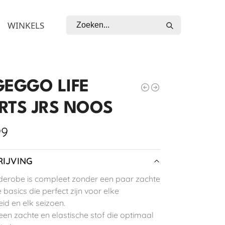
Zoeken
WINKELS
GEGGO LIFE
RTS JRS NOOS
99
IJVING
erobe is compleet zonder een paar zachte
e basics die perfect zijn voor elke
id en elk seizoen.
 een zachte en elastische stof die optimaal