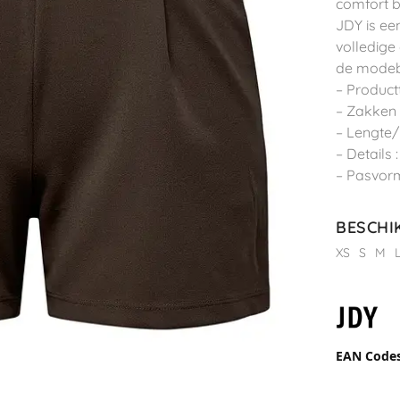
comfort b
JDY is ee
volledige
de modeb
– Product
– Zakken 
– Lengte/
– Details
– Pasvorm
BESCHI
XS
S
M
EAN Code