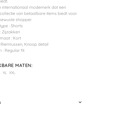
iedt.
n internationaal modemerk dat een
 collectie van betaalbare items biedt voor
ewuste shopper.
type : Shorts
: Zijzakken
maat : Kort
 : Riemlussen, Knoop detail
 : Regular fit
KBARE MATEN
:
L
XL
XXL
s