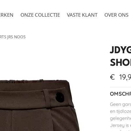
ERKEN
ONZE COLLECTIE
VASTE KLANT
OVER ONS
RTS JRS NOOS
JDY
SHO
€
19,
OMSCHR
Geen gard
en tijdloz
gelegenhe
Jersey is