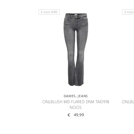
2 voor €90
2 voo
DAMES
,
JEANS
ONLBLUSH MID FLARED DNM TAI0918
ONLBL
NOOS
€
49,99