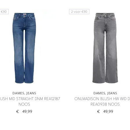
r €90
2 voor €90
DAMES
,
JEANS
DAMES
,
JEANS
USH MID STRAIGHT DNM REA12187
ONLMADISON BLUSH HW WID 
NOOS
REA0938 NOOS
€
49,99
€
49,99