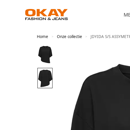
M
Home
Onze collectie
JDYIDA S/S ASSYMET
>
>