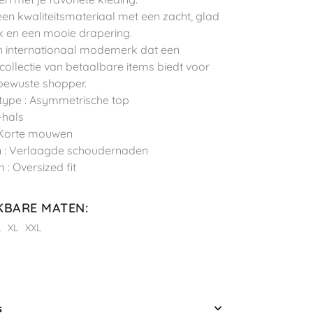
een kwaliteitsmateriaal met een zacht, glad
 en een mooie drapering.
n internationaal modemerk dat een
 collectie van betaalbare items biedt voor
ewuste shopper.
type : Asymmetrische top
-hals
 Korte mouwen
 : Verlaagde schoudernaden
 : Oversized fit
KBARE MATEN
:
L
XL
XXL
s