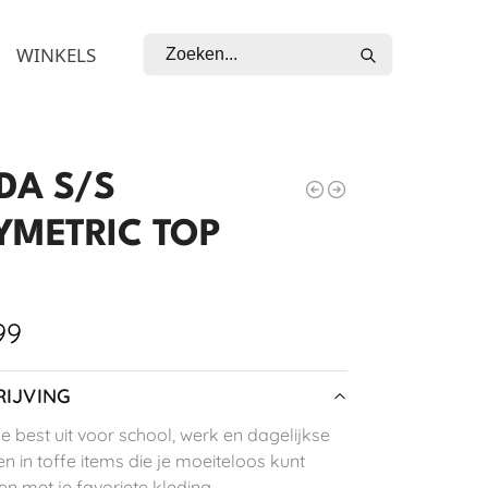
Zoeken
WINKELS
DA S/S
YMETRIC TOP
99
IJVING
je best uit voor school, werk en dagelijkse
n in toffe items die je moeiteloos kunt
n met je favoriete kleding.