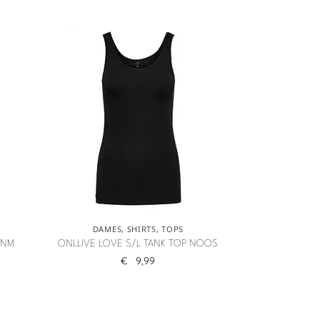
DAMES
,
SHIRTS
,
TOPS
DNM
ONLLIVE LOVE S/L TANK TOP NOOS
€
9,99