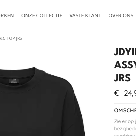
ERKEN
ONZE COLLECTIE
VASTE KLANT
OVER ONS
RIC TOP JRS
JDYI
ASS
JRS
€
24,
OMSCHR
Zie er op 
bezighede
combinere