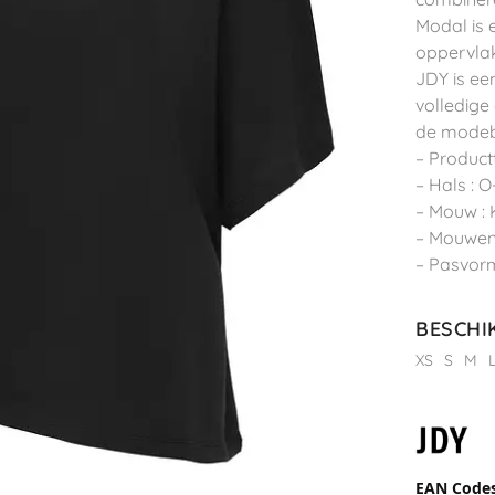
Modal is 
oppervlak
JDY is ee
volledige
de modeb
– Product
– Hals : O
– Mouw :
– Mouwen
– Pasvorm
BESCHI
XS
S
M
EAN Code