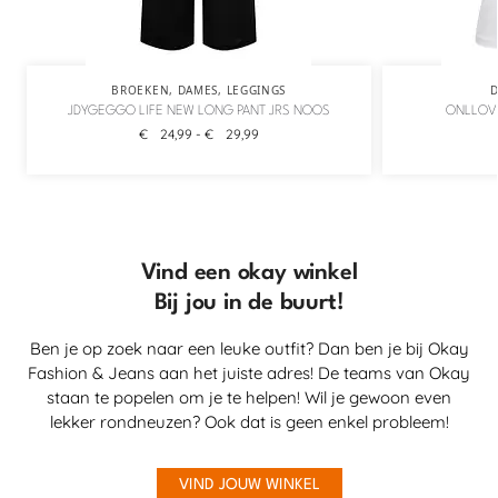
BROEKEN
,
DAMES
,
LEGGINGS
JDYGEGGO LIFE NEW LONG PANT JRS NOOS
ONLLOVE
€
24,99
-
€
29,99
Vind een okay winkel
Bij jou in de buurt!
Ben je op zoek naar een leuke outfit? Dan ben je bij Okay
Fashion & Jeans aan het juiste adres! De teams van Okay
staan te popelen om je te helpen! Wil je gewoon even
lekker rondneuzen? Ook dat is geen enkel probleem!
VIND JOUW WINKEL