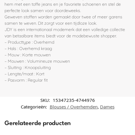
hem met een toffe jeans en je favoriete schoenen en stel de
perfecte look samen voor doordeweeks.
Geweven stoffen worden gemaakt door twee of meer garens
samen te weven. Dit zorgt voor een tijdloze look.
JDY is een internationaal modemerk dat een volledige collectie
van betaalbare items biedt voor de modebewuste shopper.
– Producttype : Overhemd
– Hals : Overhemd kraag
– Mouw : Korte mouwen
– Mouwen : Volumineuze mouwen
– Sluiting : Knoopsluiting
– Lengte/maat : Kort
– Pasvorm : Regular fit
SKU:
15347235-4744976
Categorieën:
Blouses / Overhemden
,
Dames
Gerelateerde producten