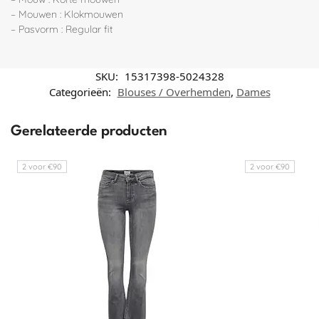
– Mouwen : Klokmouwen
– Pasvorm : Regular fit
SKU:
15317398-5024328
Categorieën:
Blouses / Overhemden
,
Dames
Gerelateerde producten
2 voor €90
2 voor €90