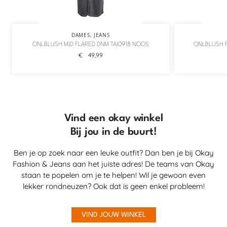
DAMES
,
JEANS
ONLBLUSH MID FLARED DNM TAI0918 NOOS
ONLBLUSH M
€
49,99
Vind een okay winkel
Bij jou in de buurt!
Ben je op zoek naar een leuke outfit? Dan ben je bij Okay
Fashion & Jeans aan het juiste adres! De teams van Okay
staan te popelen om je te helpen! Wil je gewoon even
lekker rondneuzen? Ook dat is geen enkel probleem!
VIND JOUW WINKEL