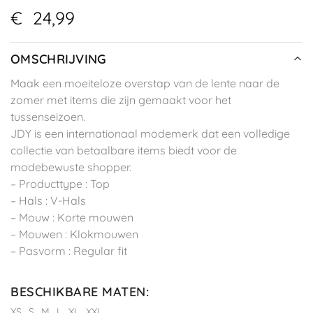
€
24,99
OMSCHRIJVING
Maak een moeiteloze overstap van de lente naar de
zomer met items die zijn gemaakt voor het
tussenseizoen.
JDY is een internationaal modemerk dat een volledige
collectie van betaalbare items biedt voor de
modebewuste shopper.
– Producttype : Top
– Hals : V-Hals
– Mouw : Korte mouwen
– Mouwen : Klokmouwen
– Pasvorm : Regular fit
BESCHIKBARE MATEN
:
XS
S
M
L
XL
XXL