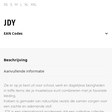
XS
S
M
L
XL
XXL
EAN Codes
Beschrijving
Aanvullende informatie
Zie er op je best uit voor school, werk en dagelijkse bezigheden
in toffe items die je moeiteloos kunt combineren met je favoriete
kleding.
Katoen is gemaakt van natuurlijke vezels die samen zorgen voor
een zachte en ademende stof.
JDY is een internationaal modemerk dat een volledige collectie