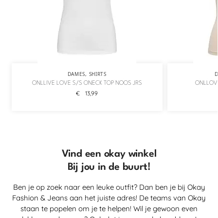
DAMES
,
SHIRTS
ONLLIVE LOVE S/S ONECK TOP NOOS JRS
ONLLOVE
€
13,99
Vind een okay winkel
Bij jou in de buurt!
Ben je op zoek naar een leuke outfit? Dan ben je bij Okay
Fashion & Jeans aan het juiste adres! De teams van Okay
staan te popelen om je te helpen! Wil je gewoon even