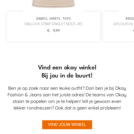
DAMES
,
SHIRTS
,
TOPS
BRO
ONLLOVE STRAP SINGLET NOOS JRS
JDYLOUISVIL
€
9,99
Vind een okay winkel
Bij jou in de buurt!
Ben je op zoek naar een leuke outfit? Dan ben je bij Okay
Fashion & Jeans aan het juiste adres! De teams van Okay
staan te popelen om je te helpen! Wil je gewoon even
lekker rondneuzen? Ook dat is geen enkel probleem!
VIND JOUW WINKEL