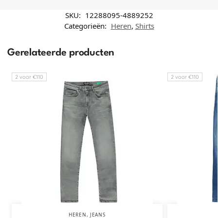
SKU:
12288095-4889252
Categorieën:
Heren
,
Shirts
Gerelateerde producten
2 voor €110
2 voor €110
HEREN
,
JEANS