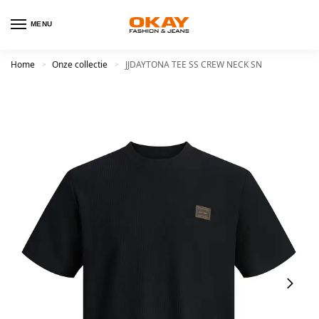
MENU
Home
Onze collectie
JJDAYTONA TEE SS CREW NECK SN
>
>