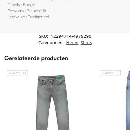
– Details : Badge
– Pasvorm : Relaxed fit
– Leefwijze : Traditioneel
SKU:
12294714-4979290
Categorieën:
Heren
,
Shirts
Gerelateerde producten
2 voor €110
2 voor €110