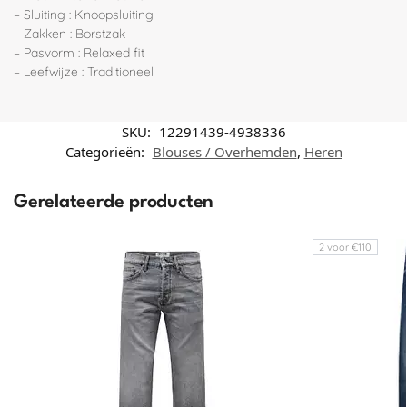
– Sluiting : Knoopsluiting
– Zakken : Borstzak
– Pasvorm : Relaxed fit
– Leefwijze : Traditioneel
SKU:
12291439-4938336
Categorieën:
Blouses / Overhemden
,
Heren
Gerelateerde producten
2 voor €110