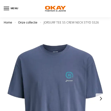
MENU
Home
Onze collectie
JORSURF TEE SS CREW NECK STYD SS26
>
>