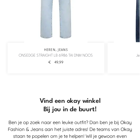
HEREN
,
JEANS
ONSEDGE STRAIGHT LB 6986 TAI DNM NOOS
Je
€
49,99
Vind een okay winkel
Bij jou in de buurt!
Ben je op zoek naar een leuke outfit? Dan ben je bij Okay
Fashion & Jeans aan het juiste adres! De teams van Okay
staan te popelen om je te helpen! Wil je gewoon even