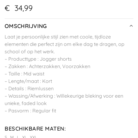
€
34,99
OMSCHRIJVING
Laat je persoonlijke stijl zien met coole, tijdloze
elementen die perfect zijn om elke dag te dragen, op
school of op het werk.
– Producttype : Jogger shorts
– Zakken : Achterzakken, Voorzakken
– Taille : Mid waist
– Lengte/maat : Kort
– Details : Riemlussen
– Wassing/Afwerking : Willekeurige bleking voor een
unieke, faded look
– Pasvorm : Regular fit
BESCHIKBARE MATEN
:
S
M
L
XL
XXL