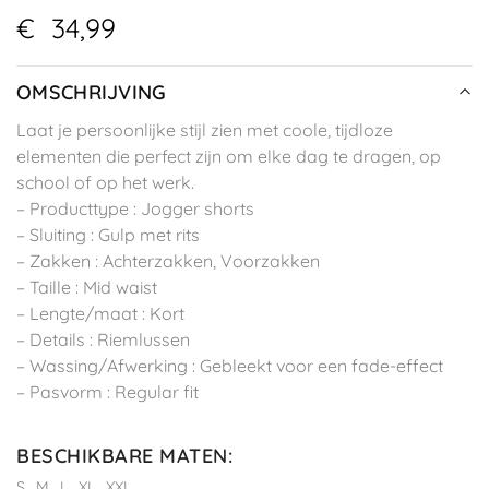
€
34,99
OMSCHRIJVING
Laat je persoonlijke stijl zien met coole, tijdloze
elementen die perfect zijn om elke dag te dragen, op
school of op het werk.
– Producttype : Jogger shorts
– Sluiting : Gulp met rits
– Zakken : Achterzakken, Voorzakken
– Taille : Mid waist
– Lengte/maat : Kort
– Details : Riemlussen
– Wassing/Afwerking : Gebleekt voor een fade-effect
– Pasvorm : Regular fit
BESCHIKBARE MATEN
:
S
M
L
XL
XXL