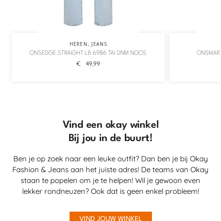
HEREN
,
JEANS
ONSEDGE STRAIGHT LB 6986 TAI DNM NOOS
ONSMARK
€
49,99
Vind een okay winkel
Bij jou in de buurt!
Ben je op zoek naar een leuke outfit? Dan ben je bij Okay
Fashion & Jeans aan het juiste adres! De teams van Okay
staan te popelen om je te helpen! Wil je gewoon even
lekker rondneuzen? Ook dat is geen enkel probleem!
VIND JOUW WINKEL