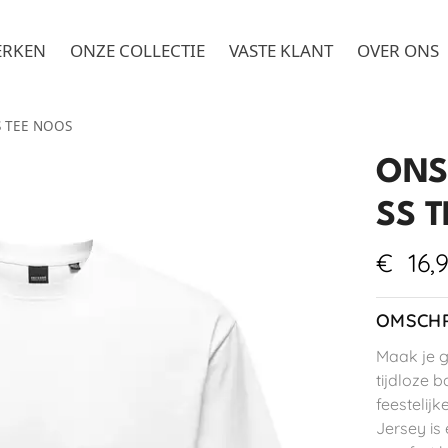
ERKEN
ONZE COLLECTIE
VASTE KLANT
OVER ONS
S TEE NOOS
ONS
SS 
€
16,
OMSCHR
Maak je 
tijdloze 
feestelij
Jersey is