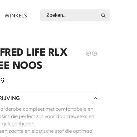
Zoeken
WINKELS
FRED LIFE RLX
TEE NOOS
99
IJVING
garderobe compleet met comfortabele en
basics die perfect zijn voor doordeweeks en
ke gelegenheden.
 een zachte en elastische stof die optimaal