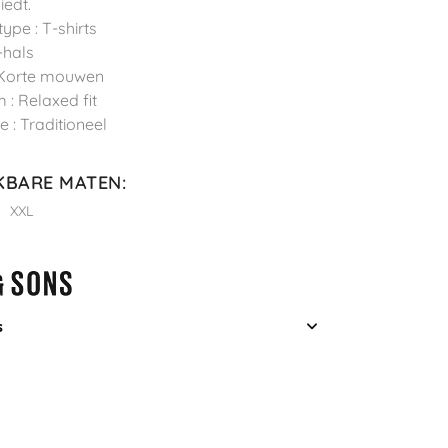
iedt.
ype : T-shirts
-hals
 Korte mouwen
 : Relaxed fit
e : Traditioneel
KBARE MATEN
:
L
XXL
s