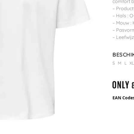
comfort b
– Productt
– Hals : O
– Mouw :
– Pasvorm
– Leefwijz
BESCHI
S
M
L
X
EAN Code