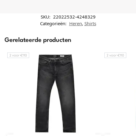
SKU:
22022532-4248329
Categorieën:
Heren
,
Shirts
Gerelateerde producten
2 voor €110
2 voor €110