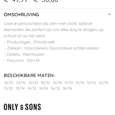
OMSCHRIJVING
Laat je persoonlijke stijl zien met coole, tijdloze
elementen die perfect zijn om elke dag te dragen, op
school of op het werk.
– Producttype : Chinobroek
– Zakken : Voorzakken, Decoratieve achterzakken
– Details : Riemlussen
– Pasvorm : Slim fit
BESCHIKBARE MATEN
:
28/32
29/32
29/34
30/32
30/34
31/32
31/34
32/32
32/34
33/32
33/34
34/32
34/34
36/32
36/34