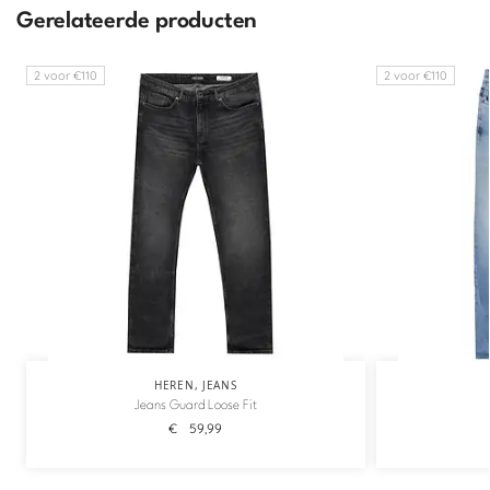
Gerelateerde producten
2 voor €110
2 voor €110
HEREN
,
JEANS
Jeans Guard Loose Fit
€
59,99