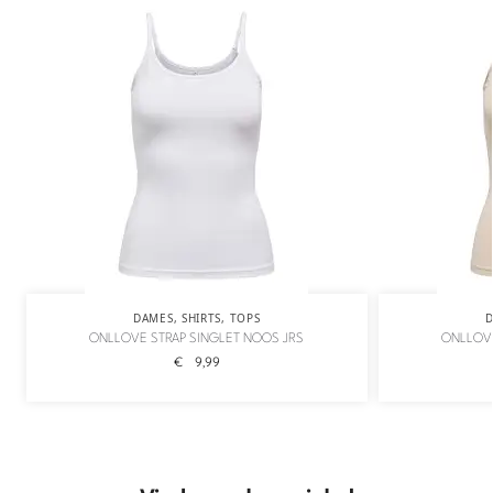
DAMES
,
SHIRTS
,
TOPS
ONLLOVE STRAP SINGLET NOOS JRS
ONLLOVE
€
9,99