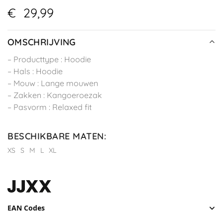
€
29,99
OMSCHRIJVING
– Producttype : Hoodie
– Hals : Hoodie
– Mouw : Lange mouwen
– Zakken : Kangoeroezak
– Pasvorm : Relaxed fit
BESCHIKBARE MATEN
:
XS
S
M
L
XL
EAN Codes