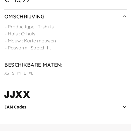
OMSCHRIJVING
– Producttype : T-shirts
– Hals : O-hals
– Mouw : Korte mouwen
– Pasvorm : Stretch fit
BESCHIKBARE MATEN
:
XS
S
M
L
XL
EAN Codes