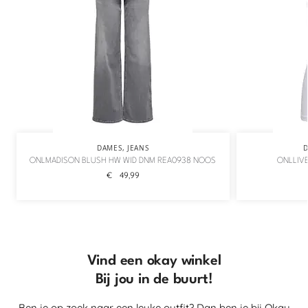
DAMES
,
JEANS
ONLMADISON BLUSH HW WID DNM REA0938 NOOS
ONLLIVE
€
49,99
Vind een okay winkel
Bij jou in de buurt!
Ben je op zoek naar een leuke outfit? Dan ben je bij Okay