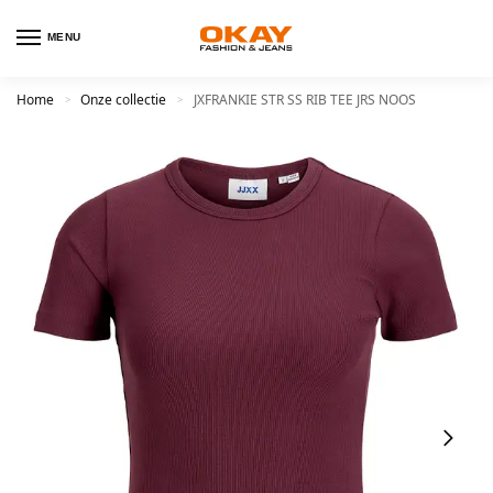
MENU
Home
Onze collectie
JXFRANKIE STR SS RIB TEE JRS NOOS
>
>