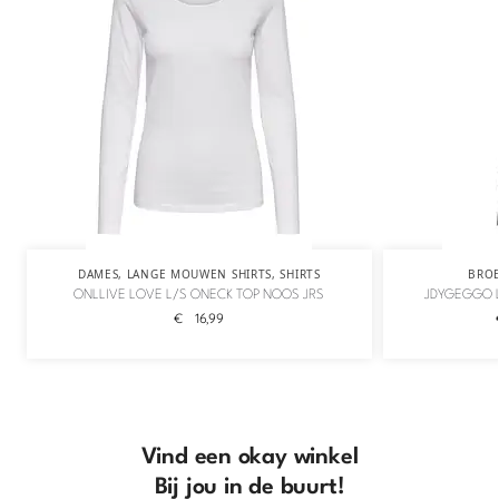
DAMES
,
LANGE MOUWEN SHIRTS
,
SHIRTS
BRO
ONLLIVE LOVE L/S ONECK TOP NOOS JRS
JDYGEGGO L
€
16,99
Vind een okay winkel
Bij jou in de buurt!