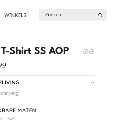
Zoeken
WINKELS
T-Shirt SS AOP
99
IJVING
hrijving
KBARE MATEN
:
XL
XXXL