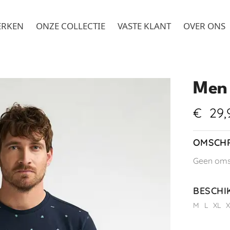
ERKEN
ONZE COLLECTIE
VASTE KLANT
OVER ONS
Men 
€
29,
OMSCHR
Geen omsc
BESCHI
M
L
XL
X