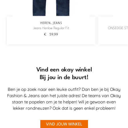
HEREN
,
JEANS
Jeans Henlow Regular Fit
ONSEDGE ST
€
59,99
Vind een okay winkel
Bij jou in de buurt!
Ben je op zoek naar een leuke outfit? Dan ben je bij Okay
Fashion & Jeans aan het juiste adres! De teams van Okay
staan te popelen om je te helpen! Wil je gewoon even
lekker rondneuzen? Ook dat is geen enkel probleem!
VIND JOUW WINKEL